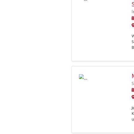
l
W
S
B
S
J
K
u