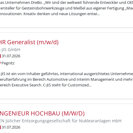
as Unternehmen DreBo. „Wir sind der weltweit führende Entwickler und OEM
ersteller für Gesteinsbohrwerkzeuge und Meißel aus eigener Fertigung „M
nnovationen. Kreativ denken und neue Lösungen entwi...
HR Generalist (m/w/d)
-JIS GmbH
31.07.2026
Pegnitz
-JIS ist ein vom Inhaber geführtes, international ausgerichtetes Unternehme
erufserfahrung im Bereich Automotive und Interim Management und mehr a
ereich Executive Search. C-JIS steht für Customized...
INGENIEUR HOCHBAU (M/W/D)
EN Jülicher Entsorgungsgesellschaft für Nuklearanlagen mbH
31.07.2026