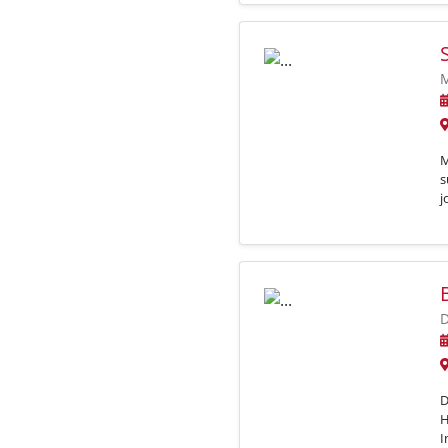
M
M
s
j
D
D
H
I