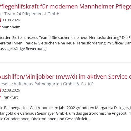
Pflegehilfskraft für modernen Mannheimer Pfleg
hr Team 24 Pflegedienst GmbH
03.08.2026
Mannheim
erden Sie teil unseres Teams! Sie suchen eine neue Herausforderung? Die 
ereitet Ihnen Freude? Sie suchen eine neue Herausforderung im Office? Dan
ussagekräftige Bewerbung!
Aushilfen/Minijobber (m/w/d) im aktiven Service 
esellschaftshaus Palmengarten GmbH & Co. KG
02.08.2026
Frankfurt
ie Palmengarten-Gastronomie Im Jahr 2002 gründeten Margareta Dillinger, 
angold die Caféhaus Siesmayer GmbH, um das gastronomische Angebot im
ie Gründer:innen, Direktor:innen und Geschäftsleit...