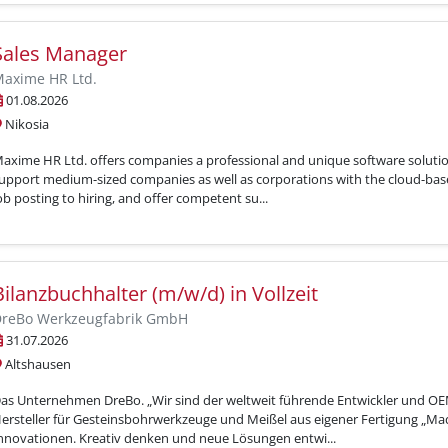
Sales Manager
axime HR Ltd.
01.08.2026
Nikosia
axime HR Ltd. offers companies a professional and unique software solutio
upport medium-sized companies as well as corporations with the cloud-ba
ob posting to hiring, and offer competent su...
Bilanzbuchhalter (m/w/d) in Vollzeit
reBo Werkzeugfabrik GmbH
31.07.2026
Altshausen
as Unternehmen DreBo. „Wir sind der weltweit führende Entwickler und OEM
ersteller für Gesteinsbohrwerkzeuge und Meißel aus eigener Fertigung „M
nnovationen. Kreativ denken und neue Lösungen entwi...