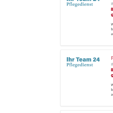
I
W
b
a
I
W
b
a