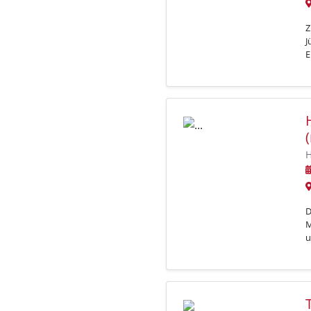
Z
J
E
H
D
M
u