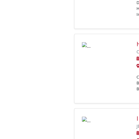
D
H
I
C
C
B
B
J