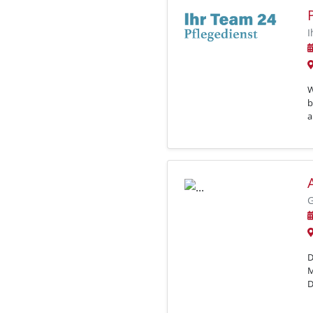
I
W
b
a
G
D
M
D