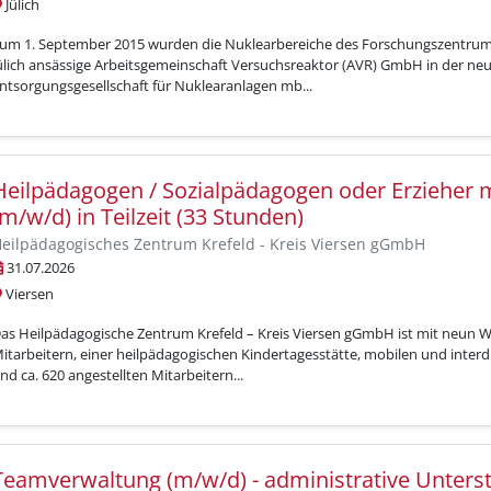
Jülich
um 1. September 2015 wurden die Nuklearbereiche des Forschungszentrums J
ülich ansässige Arbeitsgemeinschaft Versuchsreaktor (AVR) GmbH in der neue
ntsorgungsgesellschaft für Nuklearanlagen mb...
Heilpädagogen / Sozialpädagogen oder Erzieher m
(m/w/d) in Teilzeit (33 Stunden)
eilpädagogisches Zentrum Krefeld - Kreis Viersen gGmbH
31.07.2026
Viersen
as Heilpädagogische Zentrum Krefeld – Kreis Viersen gGmbH ist mit neun W
itarbeitern, einer heilpädagogischen Kindertagesstätte, mobilen und interdi
nd ca. 620 angestellten Mitarbeitern...
Teamverwaltung (m/w/d) - administrative Unters