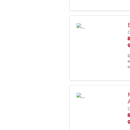
D
D
H
I
D