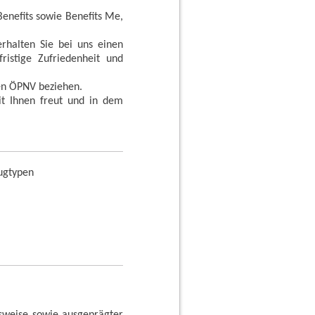
enefits sowie Benefits Me,
rhalten Sie bei uns einen
istige Zufriedenheit und
 den ÖPNV beziehen.
it Ihnen freut und in dem
eugtypen
itsweise sowie ausgeprägter