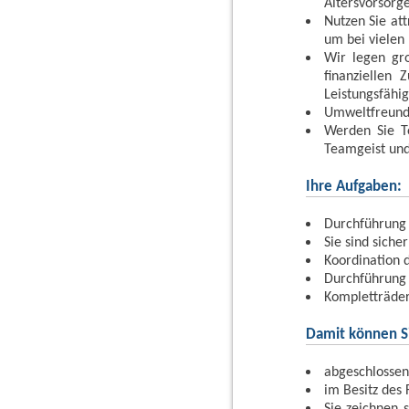
Altersvorsorge
Nutzen Sie at
um bei vielen
Wir legen gr
finanziellen
Leistungsfähig
Umweltfreundl
Werden Sie T
Teamgeist und
Ihre Aufgaben:
Durchführung 
Sie sind sich
Koordination 
Durchführung 
Kompletträde
Damit können Si
abgeschlossen
im Besitz des 
Sie zeichnen s