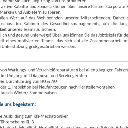
, damit Sie auch langfristig von uns profitieren.
traktive Rabatte und Sonderaktionen über unsere Partner Corporate B
 Marken und Anbietern zu sparen.
oßen Wert auf das Wohlbefinden unserer Mitarbeitenden. Daher e
 Zuschuss im Rahmen des Gesundheitsmanagements, um die langfr
keit unseres Teams zu sichern.
ich und gesund unterwegs! Über uns können Sie das Jobtickets für
eil eines motivierten Teams, das sich auf die Zusammenarbeit m
 Unterstützung großgeschrieben werden.
von Wartungs- und Verschleißreparaturen bei allen gängigen Fahrz
er im Umgang mit Diagnose- und Servicegeräten
der Durchführung von HU & AU
der 1. Inspektion bei Neufahrzeugen nach Herstellervorgaben
rtausch Winter/ Sommersaison
e uns begeistern:
e Ausbildung zum Kfz-Mechatroniker
Führerscheins Kl. B
ich durch Mobilität, Flexibilität, eigenständige und effiziente Arbe