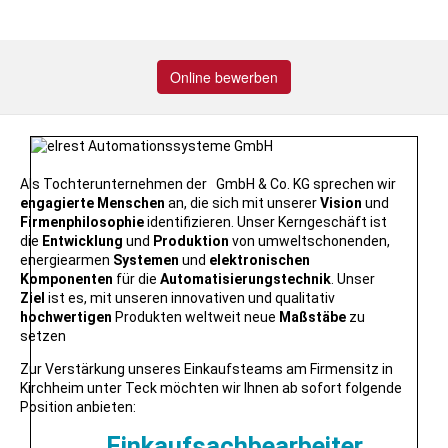
Online bewerben
Als Tochterunternehmen der
GmbH & Co. KG sprechen wir
engagierte
Menschen
an, die sich mit unserer
Vision
und
Firmenphilosophie
identifizieren. Unser Kerngeschäft ist
die
Entwicklung
und
Produktion
von umweltschonenden,
energiearmen
Systemen
und
elektronischen
Komponenten
für die
Automatisierungstechnik
. Unser
Ziel
ist es, mit unseren innovativen und qualitativ
hochwertigen
Produkten weltweit neue
Maßstäbe
zu
setzen
Zur Verstärkung unseres Einkaufsteams am Firmensitz in
Kirchheim unter Teck möchten wir Ihnen ab sofort folgende
Position anbieten:
Einkaufsachbearbeiter