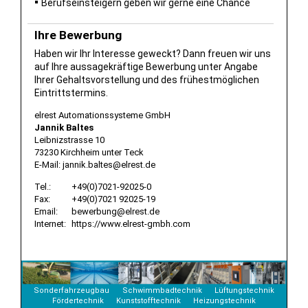
Berufseinsteigern geben wir gerne eine Chance
Ihre Bewerbung
Haben wir Ihr Interesse geweckt? Dann freuen wir uns
auf Ihre aussagekräftige Bewerbung unter Angabe
Ihrer Gehaltsvorstellung und des frühestmöglichen
Eintrittstermins.
elrest Automationssysteme GmbH
Jannik Baltes
Leibnizstrasse 10
73230 Kirchheim unter Teck
E-Mail: jannik.baltes@elrest.de
Tel.:
+49(0)7021-92025-0
Fax:
+49(0)7021 92025-19
Email:
bewerbung@elrest.de
Internet:
https://www.elrest-gmbh.com
Sonderfahrzeugbau
Schwimmbadtechnik
Lüftungstechnik
Fördertechnik
Kunststofftechnik
Heizungstechnik