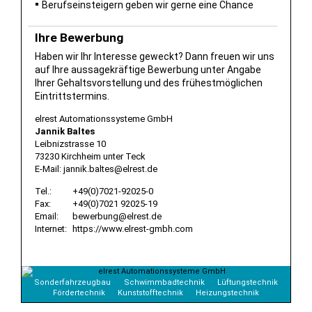
Berufseinsteigern geben wir gerne eine Chance
Ihre Bewerbung
Haben wir Ihr Interesse geweckt? Dann freuen wir uns
auf Ihre aussagekräftige Bewerbung unter Angabe
Ihrer Gehaltsvorstellung und des frühestmöglichen
Eintrittstermins.
elrest Automationssysteme GmbH
Jannik Baltes
Leibnizstrasse 10
73230 Kirchheim unter Teck
E-Mail: jannik.baltes@elrest.de
Tel.:
+49(0)7021-92025-0
Fax:
+49(0)7021 92025-19
Email:
bewerbung@elrest.de
Internet:
https://www.elrest-gmbh.com
Sonderfahrzeugbau
Schwimmbadtechnik
Lüftungstechnik
Fördertechnik
Kunststofftechnik
Heizungstechnik