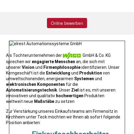
Online bewerben
Als Tochterunternehmen der
GmbH & Co. KG
sprechen wir
engagierte
Menschen
an, die sich mit
unserer
Vision
und
Firmenphilosophie
identifizieren. Unser
Kerngeschäft ist die
Entwicklung
und
Produktion
von
umweltschonenden, energiearmen
Systemen
und
elektronischen
Komponenten
für die
Automatisierungstechnik
. Unser
Ziel
ist es, mit unseren
innovativen und qualitativ
hochwertigen
Produkten
weltweit neue
Maßstäbe
zu setzen
Zur Verstärkung unseres Einkaufsteams am Firmensitz in
Kirchheim unter Teck möchten wir Ihnen ab sofort folgende
Position anbieten: