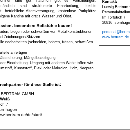
hinen sind gut, natürlich gibt es Fortbildungen.
Kontakt:
rständlich sind strukturierte Einarbeitung, flexible
Ludwig Bertra
it, betriebliche Altersversorgung, kostenlose Parkplätze
Personalabteilu
eigene Kantine mit gratis Wasser und Obst.
Im Torfstich 7
30916 Isernhag
ission: besondere Rollstühle bauen!
iden, biegen oder schweißen von Metallkonstruktionen
personal@bertr
d Zeichnungen/Skizzen
www.bertram.de
ile nacharbeiten (schneiden, bohren, fräsen, schweißen
rteile anfertigen
tätssicherung, Mängelbeseitigung
der Einarbeitung: Umgang mit anderen Werkstoffen wie
mstoff, Kunststoff, Plexi oder Makrolon, Holz, Neopren
rechpartner für diese Stelle ist:
 BERTRAM GMBH
 Weiß
ich 7
sernhagen
ww.bertram.de/de/start/