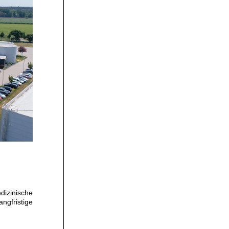
n
dizinische
ngfristige