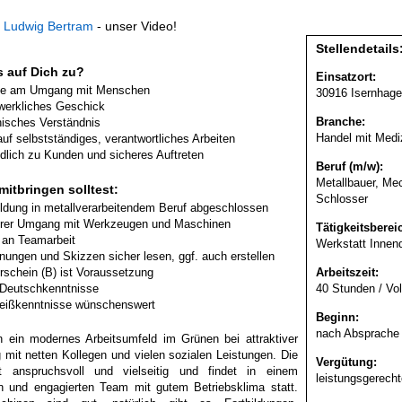
 Ludwig Bertram
- unser Video!
Stellendetails
as auf Dich zu?
Einsatzort:
de am Umgang mit Menschen
30916 Isernhag
erkliches Geschick
Branche:
isches Verständnis
Handel mit Medi
auf selbstständiges, verantwortliches Arbeiten
dlich zu Kunden und sicheres Auftreten
Beruf (m/w):
Metallbauer, Me
itbringen solltest:
Schlosser
ldung in metallverarbeitendem Beruf abgeschlossen
rer Umgang mit Werkzeugen und Maschinen
Tätigkeitsberei
an Teamarbeit
Werkstatt Innen
nungen und Skizzen sicher lesen, ggf. auch erstellen
rschein (B) ist Voraussetzung
Arbeitszeit:
Deutschkenntnisse
40 Stunden / Vol
eißkenntnisse wünschenswert
Beginn:
nach Absprache
n ein modernes Arbeitsumfeld im Grünen bei attraktiver
 mit netten Kollegen und vielen sozialen Leistungen. Die
Vergütung:
st anspruchsvoll und vielseitig und findet in einem
leistungsgerech
n und engagierten Team mit gutem Betriebsklima statt.