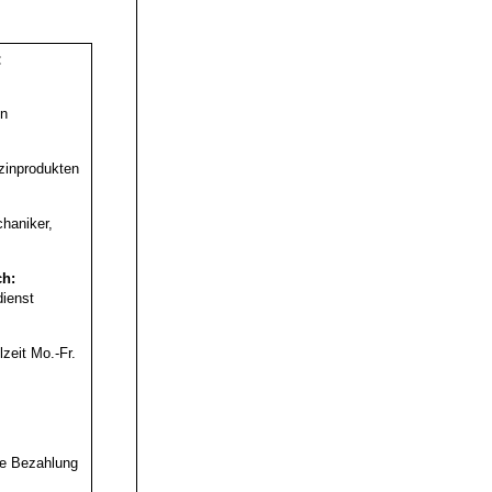
:
en
zinprodukten
chaniker,
ch:
dienst
lzeit Mo.-Fr.
te Bezahlung