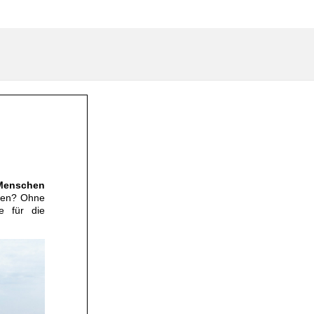
enschen
iten? Ohne
e für die