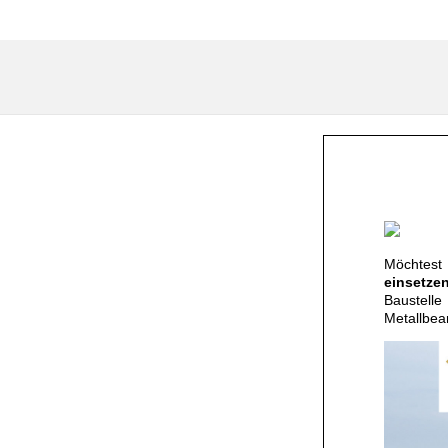
Möchte
einsetze
Baustell
Metallbea