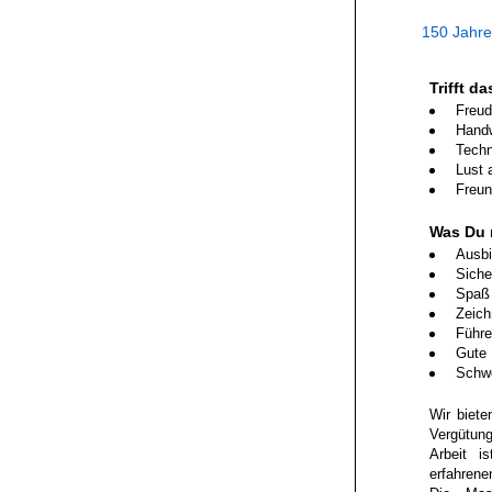
150 Jahre
Trifft d
Freu
Handw
Techn
Lust 
Freun
Was Du m
Ausbi
Siche
Spaß 
Zeich
Führe
Gute 
Schw
Wir biete
Vergütung
Arbeit i
erfahrene