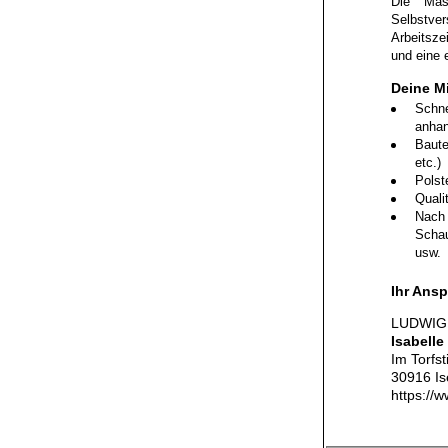
Die Masc
Selbstve
Arbeitsze
und eine 
Deine M
Schne
anhan
Baute
etc.)
Polste
Quali
Nach 
Schau
usw.
Ihr Ansp
LUDWIG
Isabelle
Im Torfst
30916 I
https://w