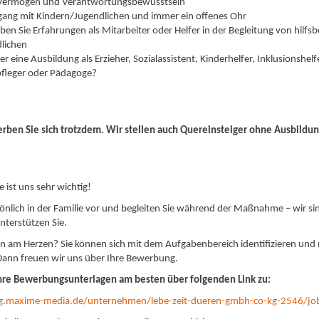
vermögen und Verantwortungsbewusstsein
ng mit Kindern/Jugendlichen und immer ein offenes Ohr
ben Sie Erfahrungen als Mitarbeiter oder Helfer in der Begleitung von hilfs
lichen
r eine Ausbildung als Erzieher, Sozialassistent, Kinderhelfer, Inklusionshelf
rziehungspfleger oder Pä
rben Sie sich trotzdem.
Wir stellen auch Quereinsteiger ohne Ausbildun
 ist uns sehr wichtig!
rsönlich in der Familie vor und begleiten Sie während der Maßnahme – wir si
terstützen Sie.
nen am Herzen? Sie können sich mit dem Aufgabenbereich identifizieren und 
ann freuen wir uns über Ihre Bewerbung.
ihre Bewerbungsunterlagen am besten über folgenden Link zu:
g.maxime-media.de/unternehmen/lebe-zeit-dueren-gmbh-co-kg-2546/j