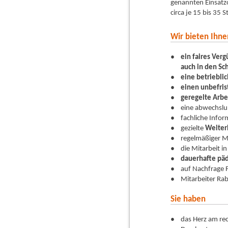
genannten Einsatzo
circa je 15 bis 35 
Wir bieten Ihne
ein faires Ver
auch in den Sc
eine betriebli
einen unbefrist
geregelte Arbe
eine abwechslu
fachliche Infor
gezielte
Weiter
regelmäßiger M
die Mitarbeit i
dauerhafte päd
auf Nachfrage F
Mitarbeiter Rab
Sie haben
das Herz am rec