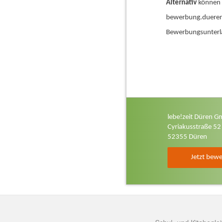
Alternativ
können S
bewerbung.duere
Bewerbungsunterl
lebe!zeit Düren 
Cyriakusstraße 52
52355 Düren
Jetzt bew