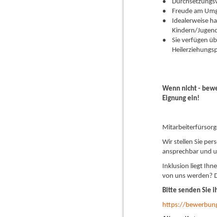
Durchsetzungs
Freude am Umga
Idealerweise ha
Kindern/Jugend
Sie verfügen übe
Heile
Wenn nicht - bewe
Eignung ein!
Mitarbeiterfürsorge
Wir stellen Sie pe
ansprechbar und un
Inklusion liegt Ih
von uns werden? D
Bitte senden Sie 
https://bewerbun