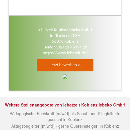
lebe!zeit Koblenz lebeko GmbH
Im Teichert 110 A
56076 Koblenz
Telefon: 02421 48094 18
https://www.lebezeit.de/
Jetzt bewerben >
Weitere Stellenangebote von lebe!zeit Koblenz lebeko GmbH
Pädagogische Fachkraft (m/w/d) als Schul- und Kitagleiter:in
gesucht in Koblenz
Alltagsbegleiter (m/w/d) - gerne Quereinsteiger! in Koblenz