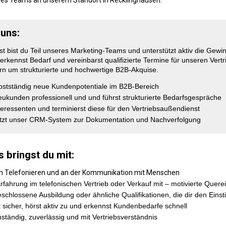
 uns:
st bist du Teil unseres Marketing-Teams und unterstützt aktiv die Gew
rkennst Bedarf und vereinbarst qualifizierte Termine für unseren Vertr
n um strukturierte und hochwertige B2B-Akquise.
lbstständig neue Kundenpotentiale im B2B-Bereich
eukunden professionell und und führst strukturierte Bedarfsgespräche
Interessenten und terminierst diese für den Vertriebsaußendienst
utzt unser CRM-System zur Dokumentation und Nachverfolgung
s bringst du mit:
m Telefonieren und an der Kommunikation mit Menschen
Erfahrung im telefonischen Vertrieb oder Verkauf mit – motivierte Quere
schlossene Ausbildung oder ähnliche Qualifikationen, die dir den Einsti
sicher, hörst aktiv zu und erkennst Kundenbedarfe schnell
nständig, zuverlässig und mit Vertriebsverständnis